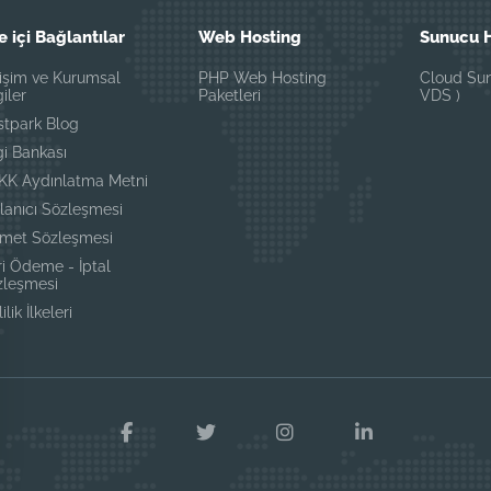
e içi Bağlantılar
Web Hosting
Sunucu H
tişim ve Kurumsal
PHP Web Hosting
Cloud Sun
giler
Paketleri
VDS )
stpark Blog
gi Bankası
KK Aydınlatma Metni
lanıcı Sözleşmesi
zmet Sözleşmesi
i Ödeme - İptal
zleşmesi
ilik İlkeleri