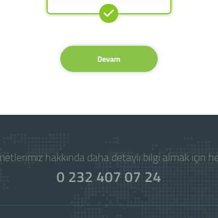
Devam
etlerimiz hakkında daha detaylı bilgi almak için 
0 232 407 07 24