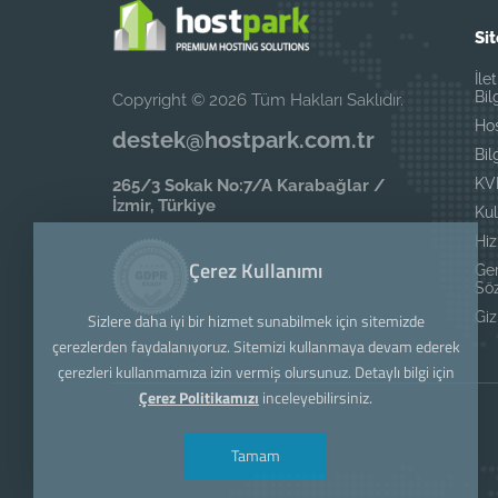
Sit
İle
Bil
Copyright © 2026 Tüm Hakları Saklıdır.
Ho
destek@hostpark.com.tr
Bil
KV
265/3 Sokak No:7/A Karabağlar /
İzmir, Türkiye
Kul
Hi
Çerez Kullanımı
Ger
Sö
Gizl
Sizlere daha iyi bir hizmet sunabilmek için sitemizde
çerezlerden faydalanıyoruz. Sitemizi kullanmaya devam ederek
çerezleri kullanmamıza izin vermiş olursunuz. Detaylı bilgi için
Çerez Politikamızı
inceleyebilirsiniz.
Tamam