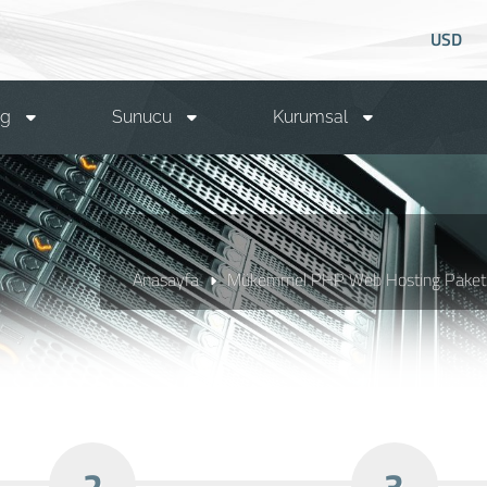
USD
ng
Sunucu
Kurumsal
Anasayfa
Mükemmel PHP Web Hosting Paketl
2
3