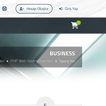
Hesap Oluştur
Giriş Yap
0
BUSINESS
eri
PHP Web Hosting Paketleri
Sipariş Ver
4