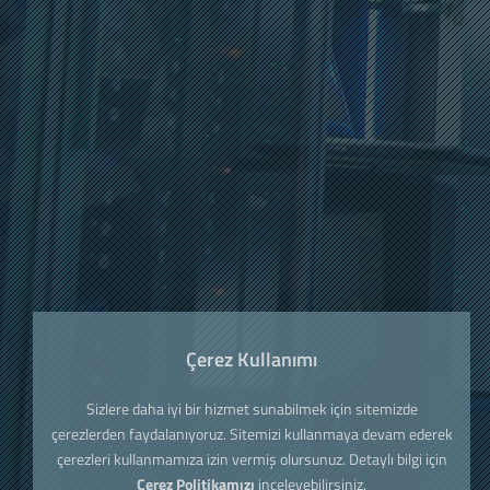
Çerez Kullanımı
Sizlere daha iyi bir hizmet sunabilmek için sitemizde
çerezlerden faydalanıyoruz. Sitemizi kullanmaya devam ederek
çerezleri kullanmamıza izin vermiş olursunuz. Detaylı bilgi için
Çerez Politikamızı
inceleyebilirsiniz.